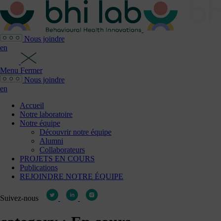
Nous joindre
en
Menu
Fermer
Nous joindre
en
Accueil
Notre laboratoire
Notre équipe
Découvrir notre équipe
Alumni
Collaborateurs
PROJETS EN COURS
Publications
REJOINDRE NOTRE ÉQUIPE
Suivez-nous